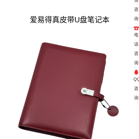
咨
爱易得真皮带U盘笔记本
询
电
话
咨
询
Q
咨
询