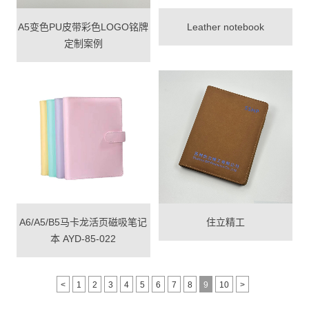
A5变色PU皮带彩色LOGO铭牌
Leather notebook
定制案例
A6/A5/B5马卡龙活页磁吸笔记
住立精工
本 AYD-85-022
<
1
2
3
4
5
6
7
8
9
10
>