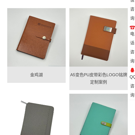
咨
询
电
话
咨
询
金鸡湖
A5变色PU皮带彩色LOGO铭牌
Q
定制案例
咨
询